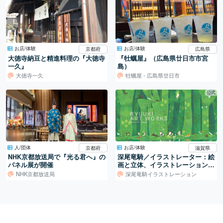
お店/体験
お店/体験
京都府
広島県
大徳寺納豆と精進料理の『大徳寺
『牡蠣屋』（広島県廿日市市宮
一久』
島）
大徳寺一久
牡蠣屋 - 広島県廿日市
公式
人/団体
お店/体験
京都府
滋賀県
NHK京都放送局で『光る君へ』の
深尾竜騎／イラストレーター：絵
パネル展が開催
画と立体、イラストレーションの
世界
NHK京都放送局
深尾竜騎イラストレーション