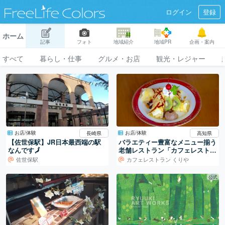
ログイン
登録
ホーム
記事
フォト
地域紹介
地域PR
企画・案内
すべて
暮らし・仕事
グルメ・お店
観光・レジャー
お店/体験
お店/体験
長崎県
高知県
【佐世保駅】JR日本最西端の駅
バラエティー豊富なメニュー揃う
なんです🗾
老舗レストラン「カフェレストラ
ン くりや」
佐世保駅
カフェレストラン くりや
公式