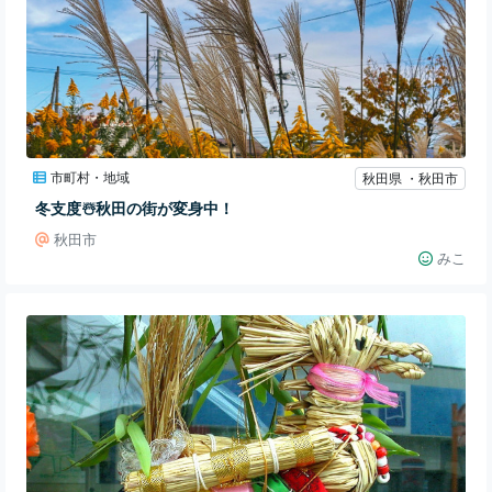
市町村・地域
秋田県 ・秋田市
冬支度☃️秋田の街が変身中！
秋田市
みこ