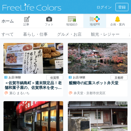
ログイン
登録
ホーム
記事
フォト
地域紹介
地域PR
企画・案内
すべて
暮らし・仕事
グルメ・お店
観光・レジャー
お店/体験
お店/体験
佐賀県
京都府
＜佐賀市鍋島町＞週末限定品！老
醍醐寺の紅葉スポット弁天堂
舗和菓子屋の、佐賀県米を使っ
た“米粉”でつくられたシュークリ
菓心 まるいち
弁天堂 - 京都市伏見区
ームが絶品！
地域連携