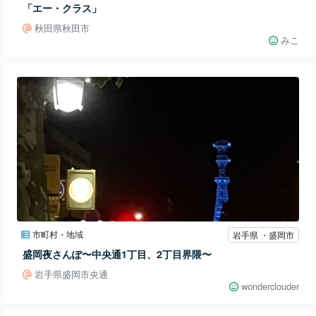
「エー・クラス」
秋田県秋田市
みこ
市町村・地域
岩手県 ・盛岡市
盛岡夜さんぽ〜中央通1丁目、2丁目界隈〜
岩手県盛岡市央通
wonderclouder