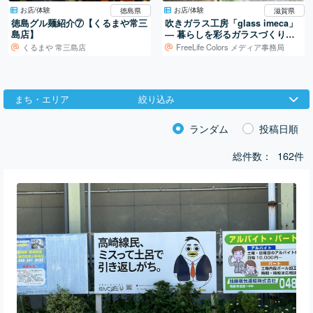
お店/体験
お店/体験
徳島県
滋賀県
徳島グル麺紹介⑦【くるまや常三
吹きガラス工房「glass imeca」
島店】
― 暮らしを彩るガラスづくり／
滋賀・葛川
くるまや 常三島店
FreeLife Colors メディア事務局
まち・エリア
絞り込み
ランダム
投稿日順
総件数：
162件