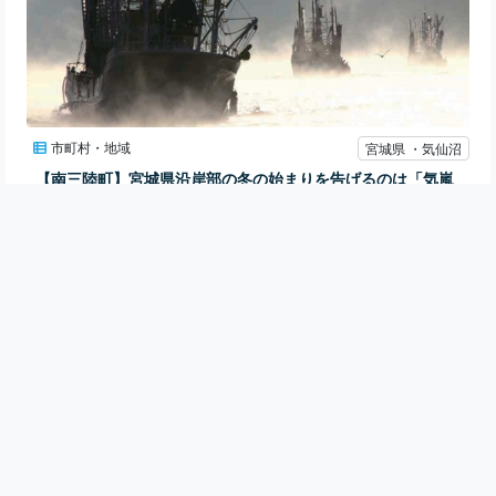
市町村・地域
宮城県 ・気仙沼
【南三陸町】宮城県沿岸部の冬の始まりを告げるのは「気嵐
（けあらし）」と旬の「メカジキ」
気仙沼市港町
Kousan222