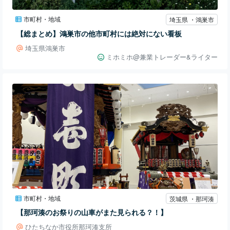
市町村・地域
埼玉県 ・鴻巣市
【総まとめ】鴻巣市の他市町村には絶対にない看板
埼玉県鴻巣市
ミホミホ@兼業トレーダー&ライター
市町村・地域
茨城県 ・那珂湊
【那珂湊のお祭りの山車がまた見られる？！】
ひたちなか市役所那珂湊支所