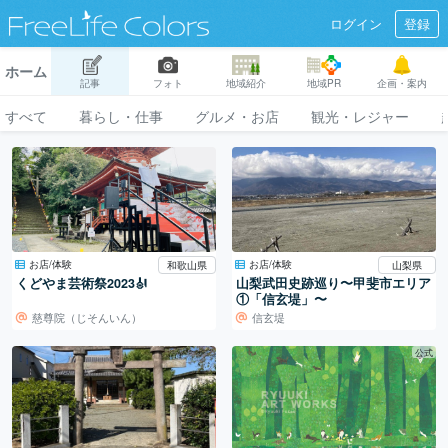
ログイン
登録
ホーム
記事
フォト
地域紹介
地域PR
企画・案内
すべて
暮らし・仕事
グルメ・お店
観光・レジャー
お店/体験
お店/体験
和歌山県
山梨県
くどやま芸術祭2023🎻
山梨武田史跡巡り〜甲斐市エリア
①「信玄堤」〜
慈尊院（じそんいん）
信玄堤
公式