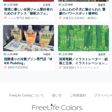
お店/体験
お店/体験
広島県
愛媛県
環境に優しい全国ジャム愛好者の
ふわふわの子犬に魅せられた 愛
ためのオアシス「駱駝カフェ」
媛のパワースポット椿神社
ジャム専門店 駱駝カフェ
伊豫豆比古命神社（椿神社）
公式
お店/体験
お店/体験
沖縄県
滋賀県
国際通りの冷製プリン専門店「M
深尾竜騎／イラストレーター：絵
AXI Pudding」
画と立体、イラストレーションの
世界
MAXI PUDDING
深尾竜騎イラストレーション
FreeLife Colorsについて
使い方
ご利用規約
プライバシ