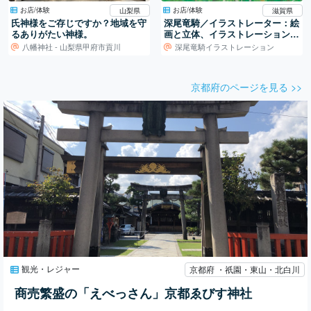
お店/体験
お店/体験
山梨県
滋賀県
氏神様をご存じですか？地域を守
深尾竜騎／イラストレーター：絵
るありがたい神様。
画と立体、イラストレーションの
世界
八幡神社 - 山梨県甲府市貢川
深尾竜騎イラストレーション
京都府のページを見る >>
観光・レジャー
京都府 ・祇園・東山・北白川
商売繁盛の「えべっさん」京都ゑびす神社