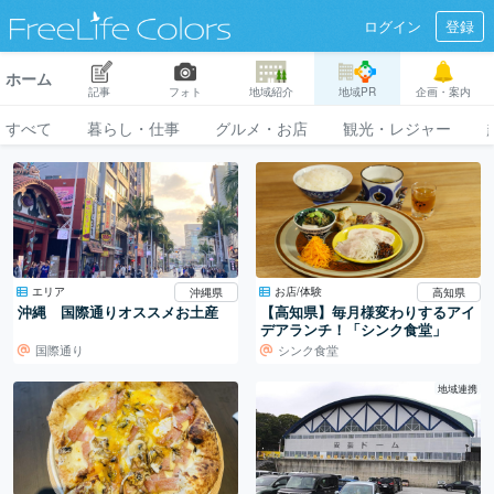
ログイン
登録
ホーム
記事
フォト
地域紹介
地域PR
企画・案内
すべて
暮らし・仕事
グルメ・お店
観光・レジャー
エリア
お店/体験
沖縄県
高知県
沖縄 国際通りオススメお土産
【高知県】毎月様変わりするアイ
デアランチ！「シンク食堂」
国際通り
シンク食堂
地域連携