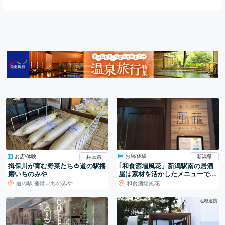
お店/体験
お店/体験
新潟県
兵庫県
｢和食酒場風花」新潟駅南の居酒
揖保川が育む野菜たち🍅道の駅播
屋は素材を活かしたメニューで大
磨いちのみや
人気！
道の駅 播磨いちのみや
和食酒場風花
地域連携