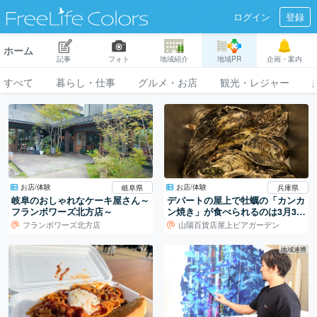
ログイン
登録
ホーム
記事
フォト
地域紹介
地域PR
企画・案内
すべて
暮らし・仕事
グルメ・お店
観光・レジャー
お店/体験
お店/体験
岐阜県
兵庫県
岐阜のおしゃれなケーキ屋さん～
デパートの屋上で牡蠣の「カンカ
フランボワーズ北方店～
ン焼き」が食べられるのは3月30
日まで！
フランボワーズ北方店
山陽百貨店屋上ビアガーデン
地域連携