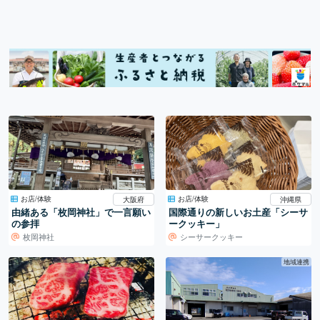
お店/体験
お店/体験
大阪府
沖縄県
由緒ある「枚岡神社」で一言願い
国際通りの新しいお土産「シーサ
の参拝
ークッキー」
枚岡神社
シーサークッキー
地域連携