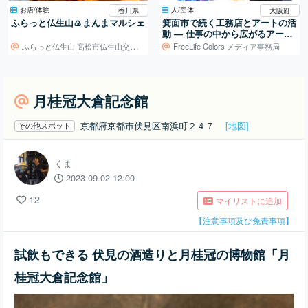
お店/体験
人/団体
香川県
大阪府
ふらっと仏生山🍙まんまマルシェ
箕面市で続く工務店とアートの活
動 ― 仕事の中から広がるアート
制作
ふらっと仏生山 高松市仏生山交流センター
FreeLife Colors メディア事務局
月桂冠大倉記念館
京都府京都市伏見区南浜町２４７
[地図]
その他スポット
くま
2023-09-02 12:00
12
マイリストに追加
【注意事項及び免責事項】
試飲もできる 伏見の酒造りと月桂冠の博物館「月
桂冠大倉記念館」