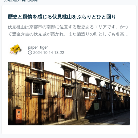
歴史と風情を感じる伏見桃山をぶらりとひと回り
伏見桃山は京都市の南部に位置する歴史あるエリアです。かつ
て豊臣秀吉の伏見城が築かれ、また酒造りの町としても名高い
この地には、古い酒蔵や伝統的な町並みが今も残っています。
paper_tiger
川沿いの風情ある景観や、石畳の道に昔ながらの建物が並ぶ姿
2024-10-14 13:22
は、歩くだけでその魅力を感じられます。また、京都特有の控
えめで落ち着いた雰囲気が、この街の魅力をさらに引き立てて
います。 そんな伏見桃山を、自転車でぶらりとひと回りしてき
ました。 月桂冠大倉記念館 歴史を感じる月桂冠大倉記念館。
伏見の酒造りの伝統が今に続いているこの場所では