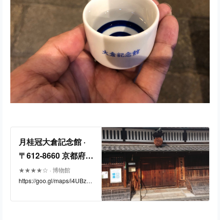
月桂冠大倉記念館 ·
〒612-8660 京都府京
都市伏見区南浜町２
★★★★☆ · 博物館
https://goo.gl/maps/i4UBz1
４７
Wi2uwFVMBj8