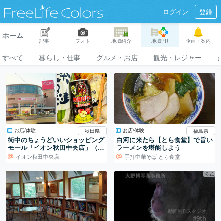
ログイン
登録
ホーム
記事
フォト
地域紹介
地域PR
企画・案内
すべて
暮らし・仕事
グルメ・お店
観光・レジャー
お店/体験
お店/体験
秋田県
福島県
街中のちょうどいいショッピング
白河に来たら【とら食堂】で旨い
モール「イオン秋田中央店」（通
ラーメンを堪能しよう
称：サティ）でお買い物
イオン秋田中央店
手打中華そば とら食堂
公式