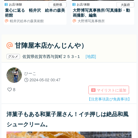
お店/体験
お店/体験
長野県
大阪府
童心に返る 軽井沢 絵本の森美
大野博写真事務所/写真撮影・動
術館
画撮影、編集
軽井沢絵本の森美術館
大野博写真事務所
甘陣屋本店かんじんや）
佐賀県佐賀市西与賀町２５３−１
[地図]
グルメ
ひーこ
2024-05-02 00:47
8
マイリストに追加
【注意事項及び免責事項】
洋菓子もある和菓子屋さん！イチ押しは絶品和風
シュークリーム。