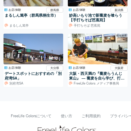
お店/体験
お店/体験
群馬県
新潟県
まるしん篤亭（群馬県桐生市）
妙高いもり池で新蕎麦を喰らう
【手打ちそば芭蕉宛】
まるしん篤亭
手打ちそば 芭蕉苑
地域連携
お店/体験
お店/体験
大分県
大阪府
デートスポットにおすすめの「別
大阪・西天満の『蕎麦らうんじ
府湾SA」
東山』 ― 蕎麦を自ら学び、打ち
続ける日常
別府湾SA
FreeLife Colors メディア事務局
FreeLife Colorsについて
使い方
ご利用規約
プライバシ