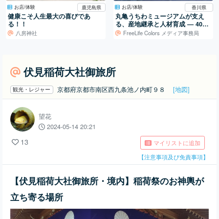
お店/体験
お店/体験
鹿児島県
香川県
健康こそ人生最大の喜びであ
丸亀うちわミュージアムが支え
る！！
る、産地継承と人材育成 ― 400
年続く地場産業を、次の世代へ
八房神社
FreeLife Colors メディア事務局
伏見稲荷大社御旅所
京都府京都市南区西九条池ノ内町９８
[地図]
観光・レジャー
望花
2024-05-14 20:21
13
マイリストに追加
【注意事項及び免責事項】
【伏見稲荷大社御旅所・境内】稲荷祭のお神輿が
立ち寄る場所