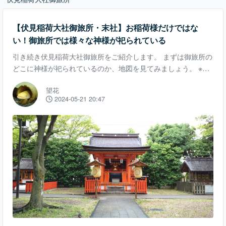
【伏見稲荷大社御旅所・末社】お稲荷様だけではな
い！御旅所では様々な神様が祀られている
引き続き伏見稲荷大社御旅所をご紹介します。 まずは御旅所の
どこに神様が祀られているのか、地図を見てみましょう。 ※申
し訳ありませんが地図を拡大してください。 3つの社が出た
望花
所で更にもう一度拡大すると4つ目も出ます。 御旅所の南に4つ
2024-05-21 20:47
の社があり、それぞれ違う神様が祀られています。 その前に、
ここは北側にも鳥居があります。 中から見た様子です。 左側
が巫女舞が行われていた所、右側がお神輿が格納されている所
です。 では北からご紹介しましょう。 まずは下命婦社。 そし
てこちらが上命婦社。 いや、そっく