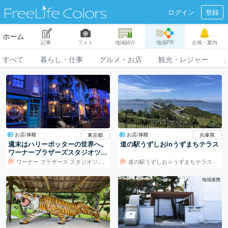
ログイン
登録
ホーム
記事
フォト
地域紹介
地域PR
企画・案内
すべて
暮らし・仕事
グルメ・お店
観光・レジャー
お店/体験
お店/体験
東京都
兵庫県
週末はハリーポッターの世界へ。
道の駅うずしおinうずまちテラス
ワーナーブラザーズスタジオツア
ー東京
ワーナー ブラザース スタジオツアー東京
道の駅うずしお㏌うずまちテラス
地域連携