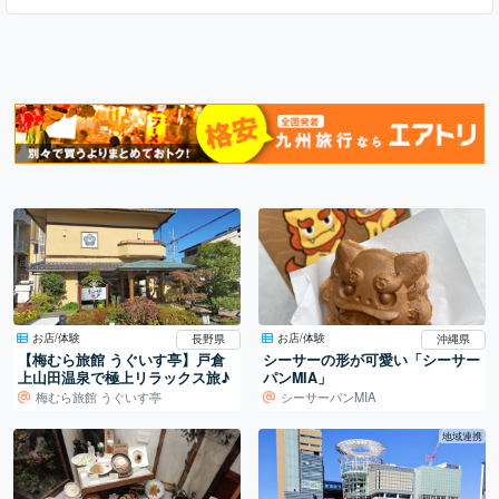
お店/体験
お店/体験
長野県
沖縄県
【梅むら旅館 うぐいす亭】戸倉
シーサーの形が可愛い「シーサー
上山田温泉で極上リラックス旅♪
パンMIA」
梅むら旅館 うぐいす亭
シーサーパンMIA
地域連携