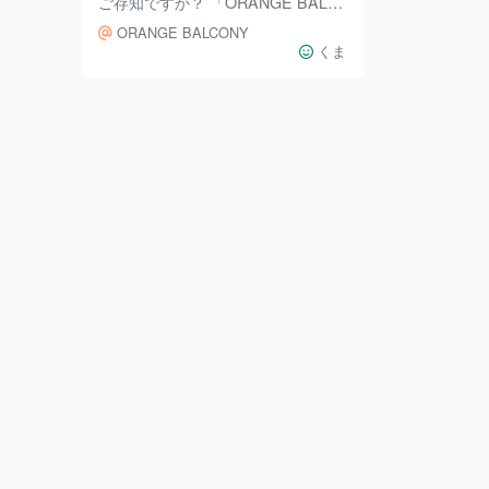
ご存知ですか？ 「ORANGE BALC
ONY（オレンジバルコニー）」は、
ORANGE BALCONY
滋賀県産の野菜をたっぷり使ったイ
くま
タリアンを中心としたお料理と、焼
きたてのピッツァ、オリジナルワッ
フルなどが楽しめるお店。店内から
はは琵琶湖を一望でき、特にテラス
からの眺めは最高です！ 春から夏
にかけては、90分制飲み放題付きの
パーティープラン（3300円（税
込））や、90分ノンアルコールドリ
ンク飲み放題付きのバーベキュープ
ラン（3,300円（税込））も楽しめ