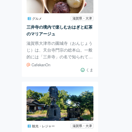
りひとりが考え、行動できる仕組み
をつくりましょう。 会場となった
立命館草津キャンパス。 広すぎて
滋賀県・大津
グルメ
迷子、迷子～。 学生さんに教えて
三井寺の境内で楽しむおはぎと紅茶
もらいました。 シ
のマリアージュ
滋賀県大津市の園城寺（おんじょう
じ）は、天台寺門宗の総本山。一般
的には「三井寺」の名で知られてい
ます。 観音堂は西国三十三所観音
CafekanOn
霊場の第14番札所で、近江八景の1
くま
つである「三井の晩鐘」が有名で
す。 この観音堂のすぐそばに、素
材にこだわった美味しいおはぎと紅
茶が自慢のカフェがあります。 「C
aFe KanOn」（カフェ カンノン）
は2022年12月オープン。観音堂の
ある高台にお店があり、琵琶湖を一
望できます。 滋賀県のお米と大納
滋賀県・大津
観光・レジャー
言あずき、和三盆を使い、甘さを抑