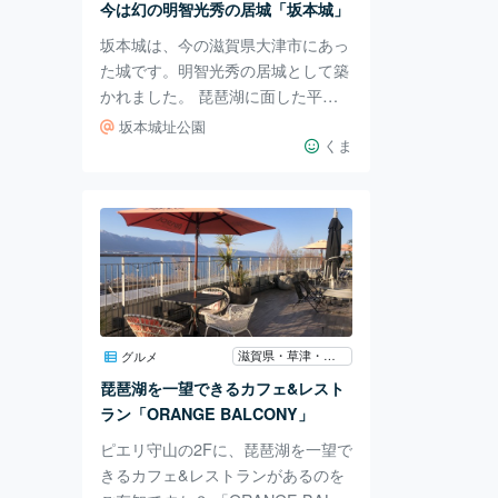
今は幻の明智光秀の居城「坂本城」
えたおはぎはひと口サイズでとても
坂本城は、今の滋賀県大津市にあっ
可愛ら
た城です。明智光秀の居城として築
かれました。 琵琶湖に面した平城
で、当時、織田信長の安土城につぐ
坂本城址公園
天下第二の城と評されるほど、豪壮
くま
華麗だったとされています。 明智
光秀は本能寺の変で織田信長を討ち
ますが、天王山の戦いで羽柴秀吉に
敗死します。その後、坂本城に籠城
する光秀の重臣・明智秀満は城に火
をかけて自害。坂本城は焼失しまし
た。 のちに丹羽長秀によって再建
されますが、再び廃城となり、その
滋賀県・草津・守山
グルメ
後再建されることはありませんでし
琵琶湖を一望できるカフェ&レスト
た。 現在は、城郭跡地の大半は市
ラン「ORANGE BALCONY」
街地化されており、推
ピエリ守山の2Fに、琵琶湖を一望で
きるカフェ&レストランがあるのを