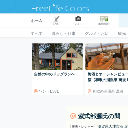
ホーム
記事
フォト
地域紹介
すべて
暮らし・仕事
グルメ・お店
観光
自然の中のドッグランへ
梅酒とオーシャンビュ
宿【和歌の浦温泉 萬波 
NPA RESORT】
ワン・LOVE
和歌の浦温泉 萬波
紫式部源氏の間
滋賀県大津市石
観光・レジャー