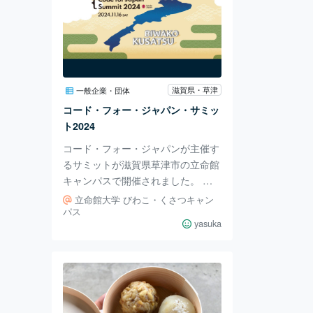
滋賀県・草津
一般企業・団体
コード・フォー・ジャパン・サミッ
ト2024
コード・フォー・ジャパンが主催す
るサミットが滋賀県草津市の立命館
キャンパスで開催されました。 コ
ード・フォー・ジャパンとは、「IT
立命館大学 びわこ・くさつキャン
を使って創造的に社会をアップデー
パス
yasuka
トする」という意味が含まれていま
す。ITという道具を使って、個人が
自分自身で考え、行動し、繋がるこ
とで社会を良くしていくように、集
まる「場」を提供しています。
「ともに考え、ともにつくる」ひと