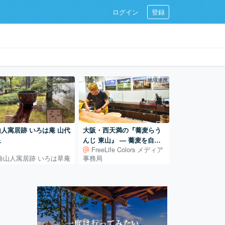
ログイン
登録
地域連携
人寓居跡 いろは庵 山代
大阪・西天満の『蕎麦らう
泉
んじ 東山』 ― 蕎麦を自ら
FreeLife Colors メディア
学び、打ち続ける日常
魯山人寓居跡 いろは草庵
事務局