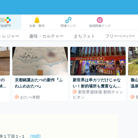
地域PR
企画・案内
関連リンク
地域関連グッズ
・レジャー
趣味・カルチャー
まちフォト
フリーペーパー
ーの
京都銘菓おたべの新作『ふ
新世界は串カツだけじゃな
魯山
MA
わふわおたべ』
い！射的場所も豊富なんで
温
新世界遊技場 射的チャン
す♪
おたべ本館
ピオン
山寺１丁目１−１
[地図]