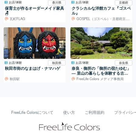
お店/体験
お店/体験
香川県
京都府
保育士が作るオーダーメイド家具
クラシカルな洋館カフェ『ゴスペ
🪑
ル』
瓦町FLAG
GOSPEL（ゴスペル）- 京都府京都市
地域連携
お店/体験
お店/体験
秋田県
奈良県
秋田市街のなまはげ・ナマハゲ
奈良・御所の「御所の宿たゆむ」
― 里山の暮らしを体験する古民
家宿
秋田駅
FreeLife Colors メディア事務局
FreeLife Colorsについて
使い方
ご利用規約
プライバシ