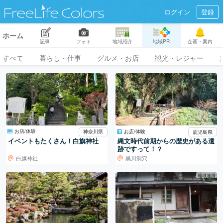
ログイン
登録
ホーム
記事
フォト
地域紹介
地域PR
企画・案内
すべて
暮らし・仕事
グルメ・お店
観光・レジャー
お店/体験
お店/体験
神奈川県
鹿児島県
イベントもたくさん！白旗神社
縄文時代前期からの歴史がある遺
跡ですって！？
白旗神社
黒川洞穴
地域連携