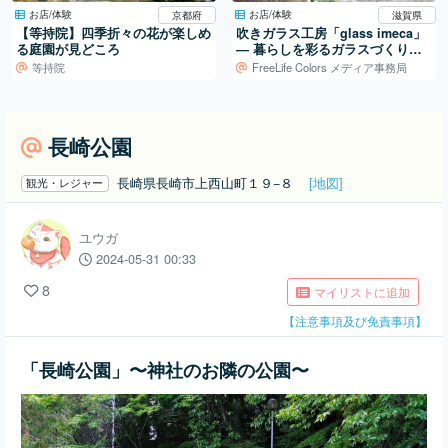
お店/体験
お店/体験
京都府
滋賀県
【等持院】四季折々の花が楽しめ
吹きガラス工房「glass imeca」
る庭園が見どころ
― 暮らしを彩るガラスづくり／
滋賀・葛川
等持院
FreeLife Colors メディア事務局
長崎公園
長崎県長崎市上西山町１９−８
[地図]
観光・レジャー
ユウガ
2024-05-31 00:33
8
マイリストに追加
【注意事項及び免責事項】
「長崎公園」〜神社のお隣の公園〜