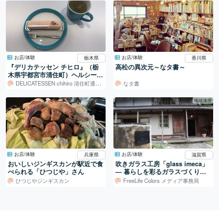
お店/体験
お店/体験
栃木県
香川県
『デリカテッセン チヒロ』（栃
高松の異次元～なタ書～
木県宇都宮市清住町）ヘルシーな
お惣菜とスイーツ
DELICATESSEN chihiro 清住町通り店
なタ書
地域連携
お店/体験
お店/体験
兵庫県
滋賀県
おいしいジンギスカンが駅近で食
吹きガラス工房「glass imeca」
べられる「ひつじや」さん
― 暮らしを彩るガラスづくり／
滋賀・葛川
ひつじやジンギスカン
FreeLife Colors メディア事務局