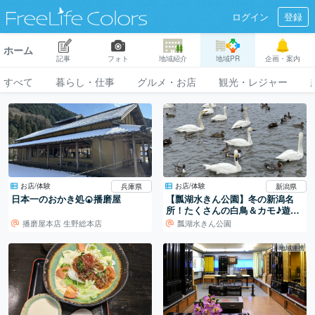
ログイン
登録
ホーム
記事
フォト
地域紹介
地域PR
企画・案内
すべて
暮らし・仕事
グルメ・お店
観光・レジャー
お店/体験
お店/体験
兵庫県
新潟県
日本一のおかき処🍘播磨屋
【瓢湖水きん公園】冬の新潟名
所！たくさんの白鳥＆カモ♪遊具
も充実！
播磨屋本店 生野総本店
瓢湖水きん公園
地域連携