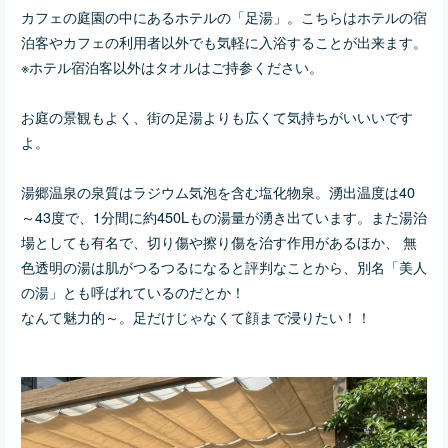
カフェの庭園の中にあるホテルの「足湯」。こちらはホテルの宿
泊客やカフェの利用者以外でも気軽に入浴することが出来ます。
※ホテル宿泊客以外はタオルはご持参ください。
お庭の景観もよく、街の足湯よりも広くて気持ちがいいいです
よ。
湯郷温泉の泉質はラジウム気泡を含む塩化物泉。湧出温度は40
～43度で、1分間に約450Lもの湯量が湧き出ています。また湯治
場としても有名で、切り傷や擦り傷を治す作用があるほか、 無
色透明の湯は肌がつるつるになると評判なことから、別名「美人
の湯」とも呼ばれているのだとか！
なんて魅力的～。足だけじゃなくて顔まで浸りたい！！