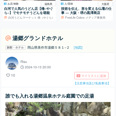
お店/体験
人/団体
福島県
大阪府
白河で人気のうどん店【櫓−やぐ
技術を伝え、形を変える仏壇の仕
ら−】でモチモチうどんを堪能
事 ― 大阪・堺の黒澤商店
白河うどんマーケット 櫓（やぐら）
FreeLife Colors メディア事務局
湯郷グランドホテル
岡山県美作市湯郷５８１−２
[地図]
旅館・ホテル
Risu
2024-10-13 20:00
10
マイリストに追加
【注意事項及び免責事項】
誰でも入れる湯郷温泉ホテル庭園での足湯