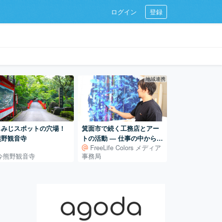
ログイン
登録
地域連携
もみじスポットの穴場！
箕面市で続く工務店とアー
熊野観音寺
トの活動 ― 仕事の中から広
FreeLife Colors メディア
がるアート制作
今熊野観音寺
事務局