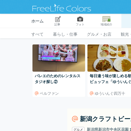
ホーム
記事
フォト
地域紹介
すべて
暮らし・仕事
グルメ・お店
観光
バレエのためのレンタルス
毎日違う味が楽しめる
タジオ探し②
ビュッフェ「ゆういん
万十」
ベルファン
ゆういんぐ四万十
新潟クラフトビー
新潟県新潟市中央区花園
グルメ