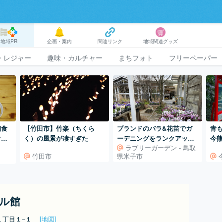
地域PR
企画・案内
関連リンク
地域関連グッズ
・レジャー
趣味・カルチャー
まちフォト
フリーペーパー
朝食
【竹田市】竹楽（ちくら
ブランドのバラ&花苗でガ
青
ぐ四
く）の風景が凄すぎた
ーデニングをランクアップ
今
ラブリーガーデン - 鳥取
「ラブリーガーデン」𓂃܀ꕤ
竹田市
県米子市
୭*
ル館
１丁目１−１
[地図]