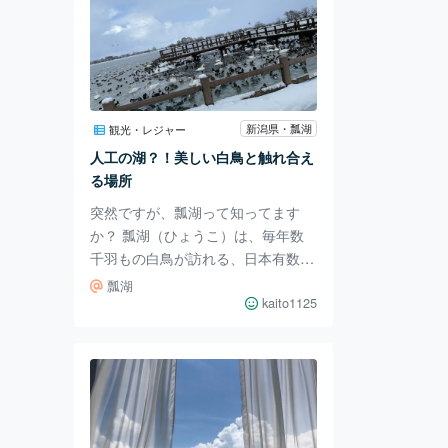
新潟県・瓢湖
観光・レジャー
人工の湖？！美しい白鳥と触れ合え
る場所
突然ですが、瓢湖って知ってます
か？ 瓢湖（ひょうこ）は、毎年数
千羽もの白鳥が訪れる、日本有数の
白鳥の楽園です！ でも実はこの
瓢湖
湖、もともと自然にできたものでは
kaito1125
なく、江戸時代に作られた人工の湖
です！ 人工の湖なのに、こんなに
美しい自然が広がるなんてすごいで
すよね！ しかも、瓢湖はただの観
光地ではなく 、国際的に重要な湿
地 として認められています。 2008