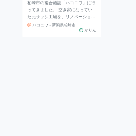
柏崎市の複合施設「ハコニワ」に行
ってきました。 空き家になってい
た元サッシ工場を、リノベーション
してできた施設です。 施設に入っ
ハコニワ - 新潟県柏崎市
ているのは、全て地元柏崎のお店で
かりん
す。 レストランやカフェもありま
すが、おにぎり屋さん、ベーカリ
ー、珈琲スタンドなどテイクアウト
できるお店も。 お店には、外から
も入れます😊 ハコニワの建物に入
ると、フリースペースが魅力的でし
た！ このフリースペース、なんと
ワンコOKです👍 暖炉がいい感じで
す。 元工場そのままの天井もいい
ですね。 こちらのベンチは畳でし
た。 大きな窓の向こ