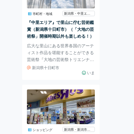
年に、瓢湖は「ラムサール条約湿
地」に登録 されました！ 寒波の中
新潟県・中里エリア
市町村・地域
を力強く羽ばたいている姿には感動
『中里エリア』で里山に佇む芸術鑑
しました！ 休憩所で食べたソフト
賞（新潟県十日町市）（「大地の芸
クリームです！
術祭」開催時期以外も楽しめる！）
広大な里山にある世界各国のアーテ
ィスト作品を堪能することができる
芸術祭『大地の芸術祭トリエンナー
レ（３年毎の開催）』ですが、開催
新潟県十日町市
期間以外も沢山の魅力的な芸術作品
いま
を楽しむことが出来ます。 アート
作品「川はどこへ行った」：かつ
て、川があった場所を示す黄色のポ
ール アート作品：「たくさんの失
われた窓のために」 芸術大学出身
の友達にこの写真を見せたら、”素
敵！”と感激し、その後、旅行に行
ってきたとのことです。直ぐにでも
新潟県・新潟市中央区
ショッピング