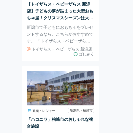
行きたくなるほど魅力が詰まった地
【トイザらス・ベビーザらス 新潟
域で、大地に包まれ感性を磨く旅を
店】子どもの夢が詰まった大型おも
してみてはいかがでしょ
ちゃ屋！クリスマスシーズンは大混
雑！
新潟市で子どもにおもちゃをプレゼ
ントするなら、こちらがおすすめで
す。 「トイザらス・ベビーザらス
新潟店」。男の子の夢や女の子の憧
トイザらス・ ベビーザらス 新潟店
れがたっぷり詰まった店舗では、お
ばしみく
気に入りのおもちゃがきっと見つか
るはず。 とっても広い敷地にずら
っと魅力的な商品が並びます。 写
真の奥行きで敷地の広さが伝わりま
すか？ 幼児用おもちゃだけでな
く、抱っこ紐やベビーカー、長靴や
傘などの必需品も揃います。 実際
に私も友達や職場の同僚の出産祝い
新潟県・柏崎市
観光・レジャー
にもよく使うお店です。 クリスマ
「ハコニワ」柏崎市のおしゃれな複
スの時期は、大盛況！ お子さんの
合施設
喜ぶ姿は、心が弾みま