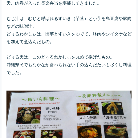
天、肉巻が入った長楽弁当を堪能してきました。
むじ汁は、むじと呼ばれるずいき（芋茎）と小芋を島豆腐や豚肉
などの味噌汁。
どぅるわかしぃは、田芋とずいきをゆでて、豚肉やシイタケなど
を加えて煮込んだもの。
どぅる天は、このどぅるわかしぃを丸めて揚げたもの。
沖縄県民でもなかなか食べられない手の込んだたいも尽くし料理
でした。