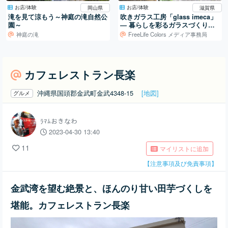
お店/体験
お店/体験
岡山県
滋賀県
滝を見て涼もう～神庭の滝自然公
吹きガラス工房「glass imeca」
園～
― 暮らしを彩るガラスづくり／
滋賀・葛川
神庭の滝
FreeLife Colors メディア事務局
カフェレストラン長楽
沖縄県国頭郡金武町金武4348-15
[地図]
グルメ
ﾗﾏﾑおきなわ
2023-04-30 13:40
11
マイリストに追加
【注意事項及び免責事項】
金武湾を望む絶景と、ほんのり甘い田芋づくしを
堪能。カフェレストラン長楽