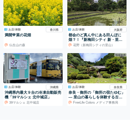
お店/体験
お店/体験
香川県
大阪府
満開💛菜の花畑
都会のど真ん中にある田んぼに
畑？！『新梅田シティ 新・里
山』
仏生山の森
花野（新梅田シティの里山）
地域連携
お店/体験
お店/体験
沖縄県
奈良県
沖縄県内最大９台の冷凍自動販売
奈良・御所の「御所の宿たゆむ」
機「39マルシェ 北中城店」
― 里山の暮らしを体験する古民
家宿
39マルシェ 北中城店
FreeLife Colors メディア事務局