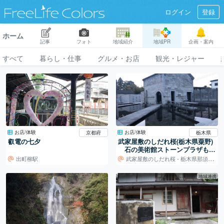
ログイン
登録
ホーム
記事
フォト
地域紹介
地域PR
企画・案内
すべて
暮らし・仕事
グルメ・お店
観光・レジャー
お店/体験
お店/体験
京都府
栃木県
叡電の七夕
武家屋敷のしだれ桜(栃木県粟野)
石の美術館ストーンプラザもぜ
ひ♩
出町柳駅
武家屋敷のしだれ桜 - 栃木県那須郡那須町
地域連携