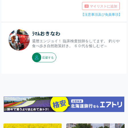
マイリストに追加
【注意事項及び免責事項】
ﾗﾏﾑおきなわ
還暦エンジョイ！ 臨床検査技師をしてます。 釣りや
食べ歩き自然散策好き。 ６０代を愉しむぞ～
応援する