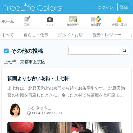
ログイン
登録
ホーム
記事
フォト
地域紹介
地域PR
企画・案内
すべて
暮らし・仕事
グルメ・お店
観光・レジャー
その他の投稿
上七軒 - 京都市上京区
祇園よりも古い花街・上七軒
上七軒は、北野天満宮の東門から続くお茶屋街です。 北野天満
宮の本殿を再建したときに、余った木材でお茶屋を七軒建てた
ことが上七軒の名前の由来だそう。 東門を出ると石碑が立って
まる きょうこ
います。 上七軒を歩いていると目に入るのが、団子がくるっと
2024-11-22 20:03
一周したような模様の提灯。 古い町屋の軒下に提灯が揺れて、
とても花街らしい雰囲気です。 団子の模様は、豊臣秀吉が北野
天満宮で大茶会を開いた際、七軒茶屋で出されたみたらし団子