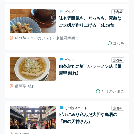
グルメ
京都府
味も雰囲気も、どっちも。素敵な
ご夫婦が作り上げる「eLcafe」
eLcafe（エルカフェ）- 京都府舞鶴市
はっち
グルメ
京都府
四条烏丸に新しいラーメン店【麺
屋聖 離れ】
麺屋聖 離れ
とりのたまご
その他スポット
京都府
ビルにめり込んだ大胆な鳥居の
「錦の天神さん」