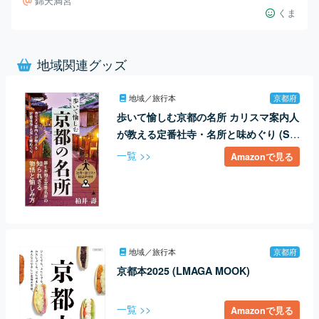
錦天満宮
くま
地域関連グッズ
地域／旅行本
京都府
歩いて愉しむ京都の名所 カリスマ案内人
が教える定番社寺・名所と味めぐり (SB
新書 617)
一覧 >>
Amazonで見る
地域／旅行本
京都府
京都本2025 (LMAGA MOOK)
一覧 >>
Amazonで見る