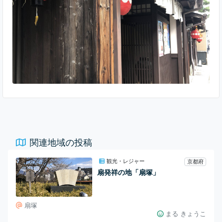
が気に入り、七軒茶屋にみたらし団子を売る特権を与えたこと
に由来するそうです。 特権の証なのですね。
関連地域の投稿
観光・レジャー
京都府
扇発祥の地「扇塚」
扇塚
まる きょうこ