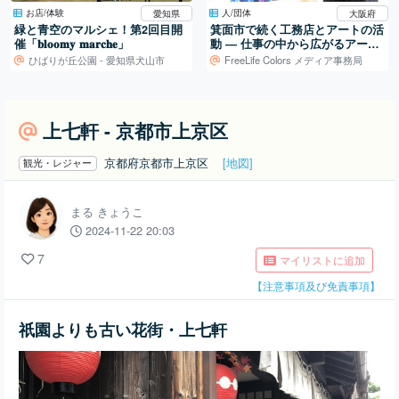
お店/体験
人/団体
愛知県
大阪府
緑と青空のマルシェ！第2回目開
箕面市で続く工務店とアートの活
催「𝐛𝐥𝐨𝐨𝐦𝐲 𝐦𝐚𝐫𝐜𝐡𝐞」
動 ― 仕事の中から広がるアート
制作
ひばりが丘公園 - 愛知県犬山市
FreeLife Colors メディア事務局
上七軒 - 京都市上京区
京都府京都市上京区
[地図]
観光・レジャー
まる きょうこ
2024-11-22 20:03
7
マイリストに追加
【注意事項及び免責事項】
祇園よりも古い花街・上七軒