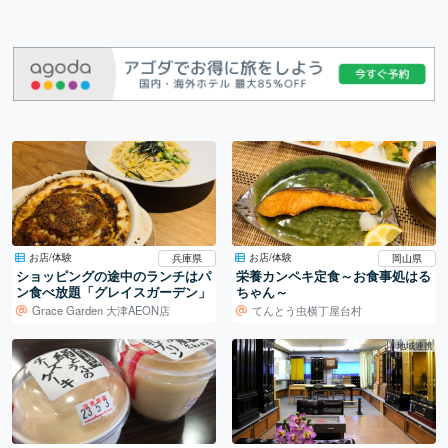
お店/体験
お店/体験
兵庫県
岡山県
ショッピングの途中のランチはパ
栄養カンペキ定食～お食事処はる
ン食べ放題「グレイスガーデン」
ちゃん～
Grace Garden 大津AEON店
てんとう虫横丁屋台村
地域連携