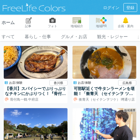
ログイン
登録
ホーム
記事
フォト
地域紹介
地域PR
企画・案内
すべて
暮らし・仕事
グルメ・お店
観光・レジャー
お店/体験
お店/体験
香川県
広島県
【香川】スパイシーでぷりっぷり
可部駅近くで牛タンラーメンを堪
なチキンにかぶりつく！『骨付鳥
能！「衝青天 （セイテンヲ ツ
一鶴』
ケ）噂通り店」（広島県安佐北区
骨付鳥一鶴 中府店
衝青天（セイテンヲツケ） 噂通り店
可部）
地域連携