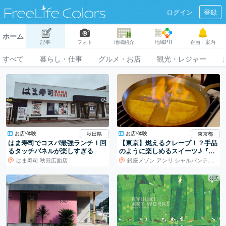
ログイン
登録
ホーム
記事
フォト
地域紹介
地域PR
企画・案内
すべて
暮らし・仕事
グルメ・お店
観光・レジャー
お店/体験
お店/体験
秋田県
東京都
はま寿司でコスパ最強ランチ！回
【東京】燃えるクレープ！？手品
るタッチパネルが楽しすぎる
のように楽しめるスイーツ♪『ア
ンリ・シャルパンティエ 銀座メ
はま寿司 秋田広面店
銀座メゾン アンリ·シャルパンティエ
ゾン』
公式