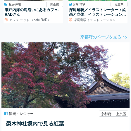
お店/体験
お店/体験
岡山県
滋賀県
瀬戸内海の海沿いにあるカフェ、
深尾竜騎／イラストレーター：絵
RADさん
画と立体、イラストレーションの
世界
カフェ ラッド （cafe RAD）
深尾竜騎イラストレーション
京都府のページを見る >>
観光・レジャー
京都府 ・上京区
梨木神社境内で見る紅葉