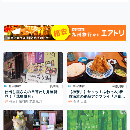
お店/体験
お店/体験
長崎県
神奈川県
仕出し屋さんの日替わり弁当発
【神奈川】サクッ！ふわっ♪小田
見！「花鳥風月」
原漁港の絶品アジフライ『お食事
処 大原』
仕出し御料理 花鳥風月
食堂 大原
公式