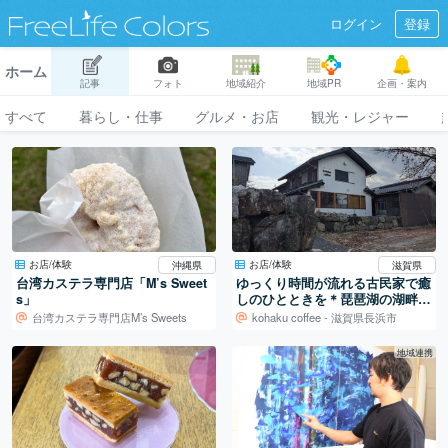
ログイン
登録
ホーム
記事
フォト
地域紹介
地域PR
企画・案内
すべて
暮らし・仕事
グルメ・お店
観光・レジャー
お店/体験
お店/体験
沖縄県
滋賀県
台湾カステラ専門店「M’s Sweet
ゆっくり時間が流れる古民家で癒
s」
しのひとときを＊琵琶湖の湖畔カ
フェ「kohaku coffee」
台湾カステラ専門店M’s Sweets
kohaku coffee - 滋賀県長浜市
地域連携