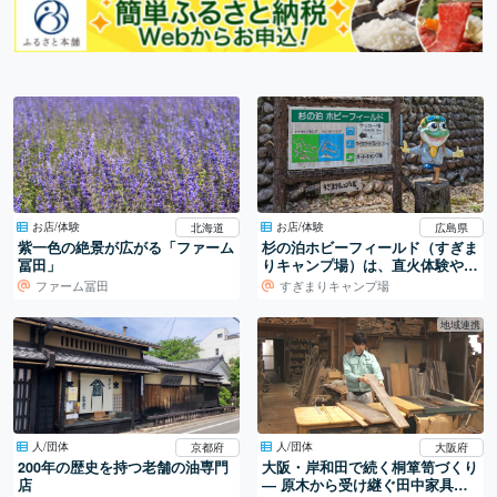
お店/体験
お店/体験
北海道
広島県
紫一色の絶景が広がる「ファーム
杉の泊ホビーフィールド（すぎま
冨田」
りキャンプ場）は、直火体験や女
性限定のキャンプも安心楽しめま
ファーム冨田
すぎまりキャンプ場
す（広島県山県郡安芸太田町）
地域連携
人/団体
人/団体
京都府
大阪府
200年の歴史を持つ老舗の油専門
大阪・岸和田で続く桐箪笥づくり
店
― 原木から受け継ぐ田中家具製