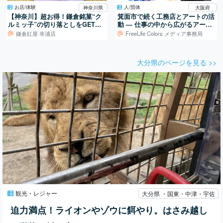
お店/体験
人/団体
神奈川県
大阪府
【神奈川】超お得！鎌倉銘菓“ク
箕面市で続く工務店とアートの活
ルミッ子”の切り落としをGETで
動 ― 仕事の中から広がるアート
きる♪『鎌倉紅屋 幸浦店』
制作
鎌倉紅屋 幸浦店
FreeLife Colors メディア事務局
大分県のページを見る >>
観光・レジャー
大分県 ・国東・中津・宇佐
迫力満点！ライオンやゾウに餌やり。はさみ越し