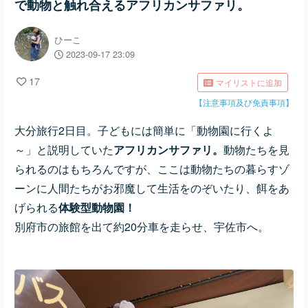
で動物と触れ合えるアフリカンサファリ。
ひーこ
2023-09-17 23:09
17
マイリストに追加
【注意事項及び免責事項】
大分旅行2日目。子どもには簡単に「動物園に行くよ
～」と説明していた
アフリカンサファリ。
動物たちを見
られるのはもちろんですが、ここは動物たちの暮らすゾ
ーンに人間たちがお邪魔して生活をのぞいたり、餌をあ
げられる
体験型動物園！
別府市の旅館を出て約20分車を走らせ、宇佐市へ。