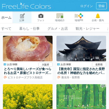
ログイン
登録
ホーム
記事
フォト
地域紹介
地域PR
企画・案内
すべて
暮らし・仕事
グルメ・お店
観光・レジャー
お店/体験
お店/体験
大阪府
長野県
とろ〜り美味しいチーズが食べら
【善光寺】国宝に指定された長野
れるお店＊原価ビストロチーズプ
の名所！神秘的な力を秘めたパワ
ラス高槻店
ースポット
ビストロチーズプラス高槻店
善光寺 - 長野県
公式