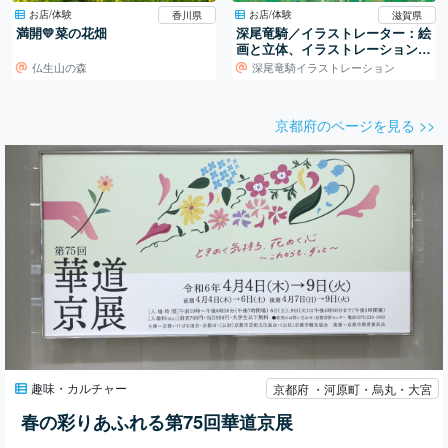
お店/体験
お店/体験
香川県
滋賀県
満開💛菜の花畑
深尾竜騎／イラストレーター：絵
画と立体、イラストレーションの
世界
仏生山の森
深尾竜騎イラストレーション
京都府のページを見る >>
趣味・カルチャー
京都府 ・河原町・烏丸・大宮
春の彩りあふれる第75回華道京展