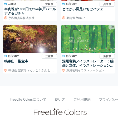
人/団体
お店/体験
愛媛県
兵庫県
本真珠が1000円で!?🐚神戸パール
どでかい満足いちごパフェ
アクセガチャ
宇和海真珠株式会社
夢街道 farm67
公式
お店/体験
お店/体験
三重県
滋賀県
鳴谷山 聖宝寺
深尾竜騎／イラストレーター：絵
画と立体、イラストレーションの
世界
鳴谷山 聖寶寺（めいこくさん しょうぼうじ）
深尾竜騎イラストレーション
FreeLife Colorsについて
使い方
ご利用規約
プライバシ