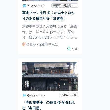
観券にあらかじめお抹茶と和菓子が
京都府・河原町・烏丸・大宮
その他スポット
付いています。 額縁庭園を眺めな
幕末ファン注目 多くの志士とゆか
がらお抹茶をいただく、優雅な時間
りのある縁切り寺「法雲寺」
です。 樹齢700年の五
京都市中京区の河原町にある「法雲
寺」は、浄土宗のお寺です。 縁切
り、縁結びのお寺として知られます
が、歴史ファン、特に幕末ファンに
法雲寺 - 京都市中京区
注目していただきたいのはこちら。
くま
西側には「久坂玄瑞 吉田稔麿 等寓
居跡」、北側には「此南西 吉田稔
麿所縁 塩谷平助宅跡伝承地」、東
側には「池田屋事件 望月亀弥太終
焉伝承地」とあり、石碑の横にある
説明板には寺島忠三郎の名も見られ
ます。 少々情報が渋滞しています
が、久坂玄瑞と吉田稔麿は長州藩出
京都府・伏見
その他スポット
身の勤王の志士で、吉田松陰門下の
「寺田屋事件」の舞台 今も泊まれ
四天王とうたわれた人物です。寺島
る「寺田屋」