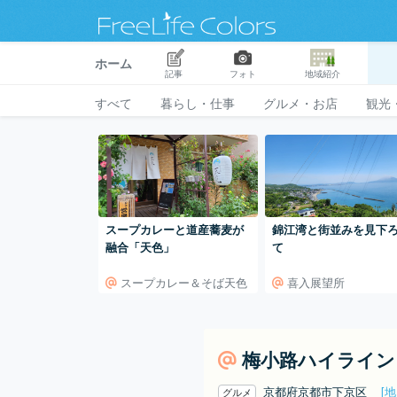
ホーム
記事
フォト
地域紹介
すべて
暮らし・仕事
グルメ・お店
観光
スープカレーと道産蕎麦が
錦江湾と街並みを見下
融合「天色」
て
スープカレー＆そば天色
喜入展望所
梅小路ハイライン
京都府京都市下京区
[地
グルメ