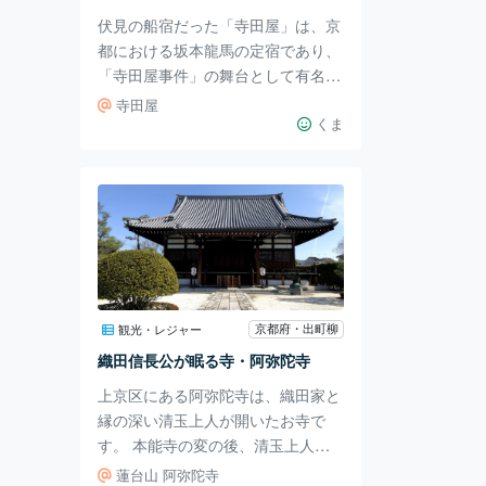
忠三郎も長州出身
伏見の船宿だった「寺田屋」は、京
都における坂本龍馬の定宿であり、
「寺田屋事件」の舞台として有名で
す。 「寺田屋事件」と呼ばれる事
寺田屋
件は2つあります。 1つは薩摩藩の
くま
過激派志士が粛清され、薩摩藩士が
同士討ちをした別名「寺田屋騒
動」。 もう1つが伏見奉行所の捕り
方に龍馬が襲撃された別名「寺田屋
遭難」「坂本龍馬襲撃事件」です。
当時の建物は鳥羽・伏見の戦いの際
に消失しましたが、明治時代に隣の
敷地に再建された建物が今に残りま
京都府・出町柳
観光・レジャー
す。 再建とはいえ、事件当時の
織田信長公が眠る寺・阿弥陀寺
「弾痕」「刀傷」とされるものや
上京区にある阿弥陀寺は、織田家と
「寺田屋遭難」の際にお
縁の深い清玉上人が開いたお寺で
す。 本能寺の変の後、清玉上人が
信長の遺体を運び出して阿弥陀寺に
蓮台山 阿弥陀寺