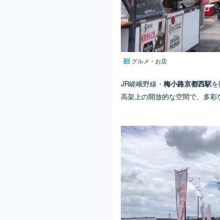
グルメ・お店
JR嵯峨野線・
を
梅小路京都西駅
高架上の開放的な空間で、多彩