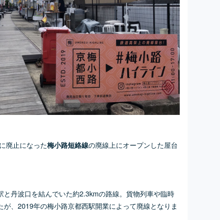
年に廃止になった
の廃線上にオープンした屋台
梅小路短絡線
と丹波口を結んでいた約2.3kmの路線。貨物列車や臨時
が、2019年の梅小路京都西駅開業によって廃線となりま