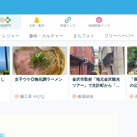
地域PR
企画・案内
関連リンク
地域関連グッズ
・レジャー
趣味・カルチャー
まちフォト
フリーペーパー
ろし
女子ウケ◎無化調ラーメン
金沢市取材「地元金沢観光
「
ツアー」で主計町から「こ
の
まちなみ」めぐり
麺工房 やびな
橋場緑地
図]