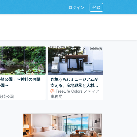
ログイン
登録
地域連携
長崎公園」〜神社のお隣
丸亀うちわミュージアムが
公園〜
支える、産地継承と人材育
FreeLife Colors メディア
成 ― 400年続く地場産業
長崎公園
事務局
を、次の世代へ