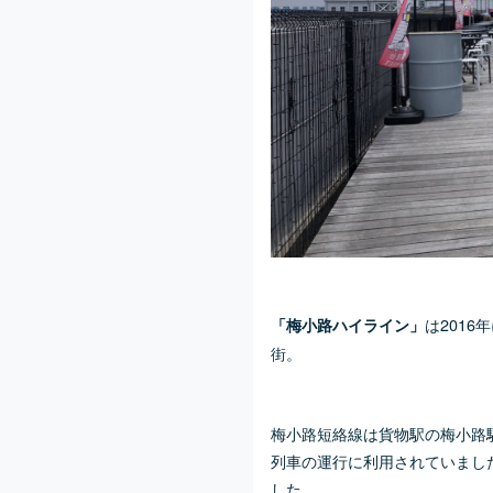
は2016
「梅小路ハイライン」
街。
梅小路短絡線は貨物駅の梅小路駅
列車の運行に利用されていました
した。