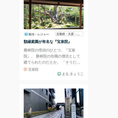
京都府・大原・鞍馬・貴船
観光・レジャー
額縁庭園が有名な『宝泉院』
勝林院の塔頭のひとつ、『宝泉
院』。 勝林院の住職の僧坊として
建てられたのだとか。 「そうだ京
都、行こう。」のCMで、額縁庭園
宝泉院
が有名になりました。 いつも人が
まる きょうこ
多いイメージでちょっと敬遠してい
たのですが、この日は意外と空いて
いました。 二連式の水琴窟も有名
です。 筒の高さが違い、耳を当て
るとそれぞれ、異なる音が聴こえま
す。 どちらも透き通った美しい音
で、癒されました。 宝泉院は、拝