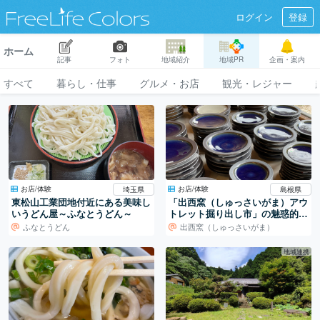
ログイン
登録
ホーム
記事
フォト
地域紹介
地域PR
企画・案内
すべて
暮らし・仕事
グルメ・お店
観光・レジャー
お店/体験
お店/体験
埼玉県
島根県
東松山工業団地付近にある美味し
「出西窯（しゅっさいがま）アウ
いうどん屋～ふなとうどん～
トレット掘り出し市」の魅惑的な
ブルーの器
ふなとうどん
出西窯（しゅっさいがま）
地域連携