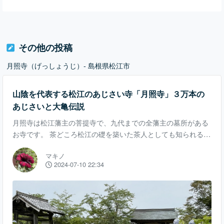
その他の投稿
月照寺（げっしょうじ）- 島根県松江市
山陰を代表する松江のあじさい寺「月照寺」３万本の
あじさいと大亀伝説
月照寺は松江藩主の菩提寺で、九代までの全藩主の墓所がある
お寺です。 茶どころ松江の礎を築いた茶人としても知られる第
七代藩主 松平治郷（不昧公）も、当然ここに眠っておられま
マキノ
す。 そんな歴史ある月照寺ですが、毎年６月にはあじさいが３
2024-07-10 22:34
万本も咲く、山陰随一のあじさい寺としても有名です。 実は月
照寺は「中国山地蕎麦工房 ふなつ」から車で１、２分のすぐ近
くにあります。すぐ前にある駐車場から徒歩１分で月照寺山門
です。 緑が豊かで広い境内、歴史が醸し出す厳かな空気感を感
じます。そして門の奥に早くもあじさいが見え