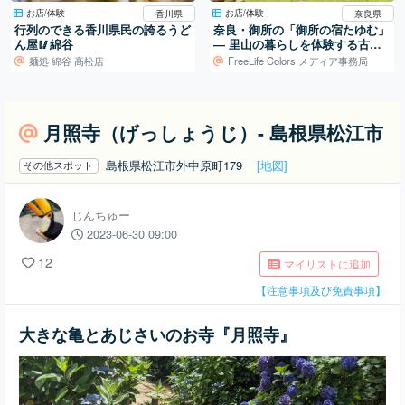
お店/体験
お店/体験
香川県
奈良県
行列のできる香川県民の誇るうど
奈良・御所の「御所の宿たゆむ」
ん屋🥢綿谷
― 里山の暮らしを体験する古民
家宿
麺処 綿谷 高松店
FreeLife Colors メディア事務局
月照寺（げっしょうじ）- 島根県松江市
島根県松江市外中原町179
[地図]
その他スポット
じんちゅー
2023-06-30 09:00
12
マイリストに追加
【注意事項及び免責事項】
大きな亀とあじさいのお寺『月照寺』