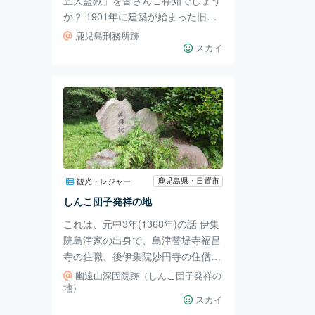
か？ 1901年に建築が始まった旧奈
良監獄を皮切りに、1907年には長
鹿児島刑務所跡
崎監獄・金沢監獄・千葉監獄、翌年
スカイ
には鹿児島監獄が竣工され監獄とし
ての運営が始まりました。 上記に
も書いてある通り、千葉県・金沢
県・奈良県・長崎県・鹿児島県にあ
ります。 鹿児島監獄は現在正門し
か残っていませんが、他の監獄とは
違い石造建築で造られました。平成
10年に国の登録有形文化財に登録さ
鹿児島県・日置市
観光・レジャー
れました。 そして、今その監獄跡
しんこ団子発祥の地
地にコンサートや展示会などのイベ
これは、元中3年(1368年)の話 伊集
ントが行われる
院島津家の出身で、島津菩堤寺福昌
寺の住職、後伊集院妙円寺の住僧で
ある石屋真梁(せきおくしんりょう)
幽遠山深固院跡（しんこ団子発祥の
は、深固院を建て住民を教化してい
地）
スカイ
た。そんな時、大飢饉に見舞われて