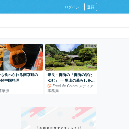
ログイン
登録
地域連携
でも食べられる南京町の
奈良・御所の「御所の宿た
手軽中国料理
ゆむ」 ― 里山の暮らしを体
FreeLife Colors メディア
験する古民家宿
荟華源
事務局