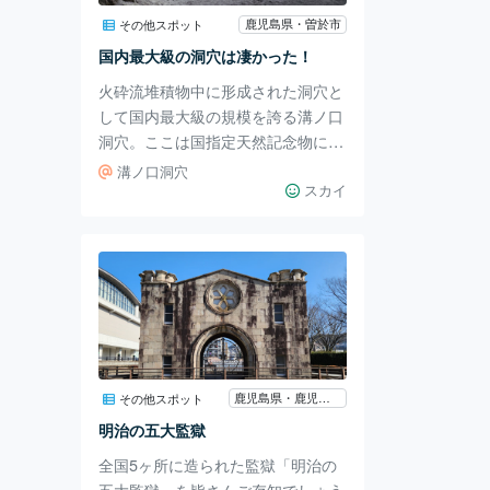
たとされています。 五輪塔・宝篋
鹿児島県・曽於市
その他スポット
印塔・梵字・仏像など200基が確認
国内最大級の洞穴は凄かった！
されていて、崖にズラリと彫られて
火砕流堆積物中に形成された洞穴と
います。そして、
して国内最大級の規模を誇る溝ノ口
洞穴。ここは国指定天然記念物に指
定されています。 「ここは本当に
溝ノ口洞穴
スゴイ！！」 「こんなに大きな洞
スカイ
穴は初めて！」 と自分の家族も絶
賛したこの洞穴は、鹿児島県曽於市
にあります。入口の幅14.6ｍ・高さ
6.4ｍ・全長209.5ｍとかなり大きい
です。 〜洞穴が形成されるまでの
流れ〜 シラスに含まれる水分が地
下水流になる ↓ 入戸火砕流堆積物
下位の非溶結部分を侵食 ↓ 崩壊を
鹿児島県・鹿児島市
その他スポット
繰り返しながら洞穴の規模が拡大 ↓
明治の五大監獄
洞穴になる また、天井に様々な大
全国5ヶ所に造られた監獄「明治の
五大監獄」を皆さんご存知でしょう