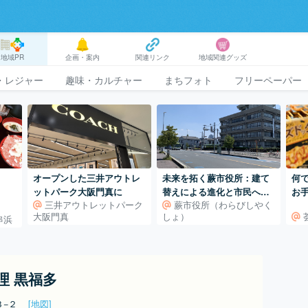
地域PR
企画・案内
関連リンク
地域関連グッズ
・レジャー
趣味・カルチャー
まちフォト
フリーペーパー
オープンした三井アウトレ
未来を拓く蕨市役所：建て
何
ットパーク大阪門真に
替えによる進化と市民への
お
三井アウトレットパーク
蕨市役所（わらびしやく
新たなサービス
大阪門真
しょ）
串浜
理 黒福多
３−２
[地図]