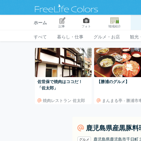
ホーム
記事
フォト
地域紹介
すべて
暮らし・仕事
グルメ・お店
観光
佐世保で焼肉はココだ！
【勝浦のグルメ】
「佐太郎」
焼肉レストラン 佐太郎
まんまる亭 - 勝浦市
鹿児島県産黒豚料
鹿児島県鹿児島市千日町
グルメ