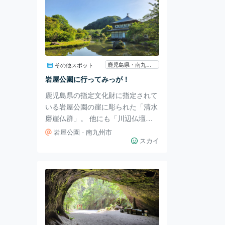
鹿児島県・南九州市
その他スポット
岩屋公園に行ってみっが！
鹿児島県の指定文化財に指定されて
いる岩屋公園の崖に彫られた「清水
磨崖仏群」。 他にも「川辺仏壇の
技術を結集して作られた銀閣寺風の
岩屋公園 - 南九州市
カフェ」・「一年を通して利用でき
スカイ
るキャンプ場」・「遊具施設」など
がある岩屋公園を今回は紹介してい
こうと思います。 岩屋公園に流れ
る清水川ほとりの高さ約20mの崖に
彫られた清水磨崖仏群は平安時代の
終わり頃から始まり、鎌倉・室町・
明治の各時代に想いを込めて彫られ