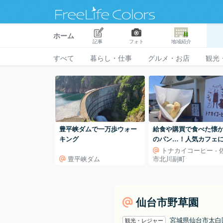
ホーム
記事
フォト
地域紹介
すべて
暮らし・仕事
グルメ・お店
観光
豊平峡ダムで一万歩ウォー
給食や購買で食べた懐
キング
のパン…！人気カフェ
る、8日間限定のとある
トナカイコーヒー - 
豊平峡ダム
市北川副町
活祭”へ。
仙台市野草園
宮城県仙台市太白
観光・レジャー