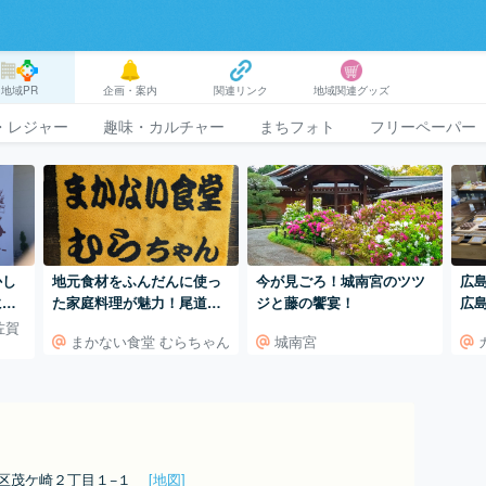
地域PR
企画・案内
関連リンク
地域関連グッズ
・レジャー
趣味・カルチャー
まちフォト
フリーペーパー
かし
地元食材をふんだんに使っ
今が見ごろ！城南宮のツツ
広
によ
た家庭料理が魅力！尾道の
ジと藤の饗宴！
広
“復
『まかない食堂 むらちゃ
佐賀
まかない食堂 むらちゃん
城南宮
ん』を訪れて
区茂ケ崎２丁目１−１
[地図]