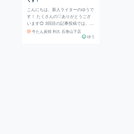
こんにちは、新人ライターのゆうで
す！ たくさんの♡ありがとうござ
います😊 3回目の記事投稿では、タ
イトルの通り宮城県名物を食べ尽く
牛たん炭焼 利久 石巻山下店
してきたので、引き続き宮城県のグ
ゆう
ルメについて皆さんにお伝えしてい
きます。 まず私たちが訪れたの
は、｢炭焼牛タン 利久 石巻山下店｣
です。 私は牛タン極み定食ととろ
ろご飯、牛タンが苦手な同伴者は海
鮮丼を食べていました。 厚切りの
牛タンを食べたのは初めてだったの
ですが、癖がなく、弾力がありつつ
も柔らかくて感動するほどおいしか
ったです🤩🍖🍖🍖 牛タン定食の定
番であるとろろご