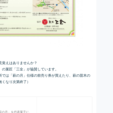
見覚えはありませんか？
」の菓匠「三全」が協賛しています。
売所では「萩の月」仕様の前売り券が買えたり、萩の苗木の
無くなり次第終了）
萩の月」を代表菓子に、