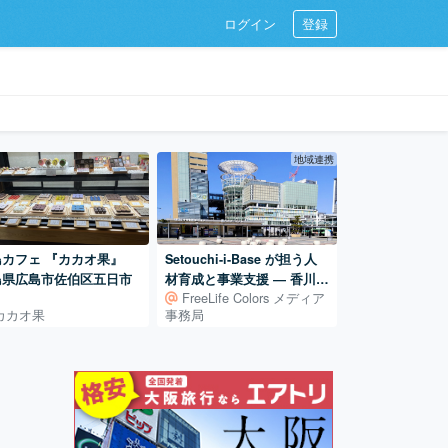
ログイン
登録
地域連携
島カフェ 『カカオ果』
Setouchi-i-Base が担う人
島県広島市佐伯区五日市
材育成と事業支援 ― 香川で
FreeLife Colors メディア
「始める」を支える拠点
カカオ果
事務局