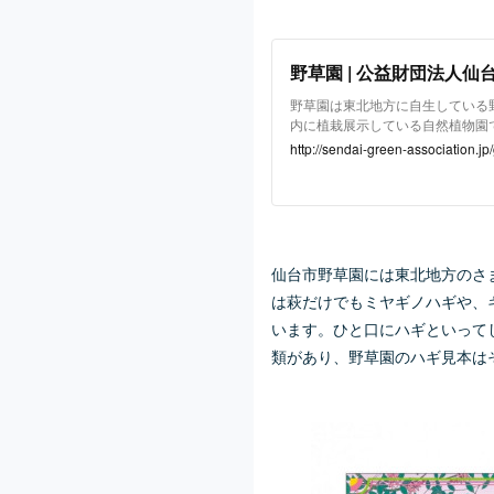
野草園 | 公益財団法人
野草園は東北地方に自生している野
内に植栽展示している自然植物園で
が生育しています。高山から海岸
http://sendai-green-association.j
る区画や、グループ別にまとめて
あり […]
仙台市野草園には東北地方のさ
は萩だけでもミヤギノハギや、キ
います。ひと口にハギといって
類があり、野草園のハギ見本は