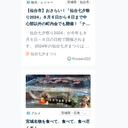
です。こちらをご紹介するはずでし
宮城県・仙台市
観光・レジャー
たが、駅構内の地図を見ているとこ
【仙台市】おさらい！「仙台七夕祭
こから５分も歩かない場所に「椌木
り2024」８月６日から８日まで中
通」があるじゃないです
心部以外の町内会でも開催！「ナイ
トイベント」には「るーぷる仙
「仙台七夕祭り2024」が今年も８
台」。暑さ対策には「せんだいクー
月６日～８日の日程で開催されま
リングシェルター」。
す。 2024年の仙台七夕まつりは ・
七夕飾りコンテスト「T-1グランプ
仙台七夕まつり
リ」 ・Instagramの投稿キャンペー
Kousan222
ン「仙台七夕シェアコレクション
（＃七夕シェアコレ2024）」 ・
「たなばた くらふと」 という３
本の軸で構成されていて「参加型」
のイベントが多いのが特徴です。
（詳しくはHPをご覧ください） ま
た、昼間の暑さを避けて、夜に楽し
めるイベントも瑞鳳殿や緑彩館等で
宮城県・石巻・南三陸・気仙沼
グルメ
行われますよ。これらの移動には、
宮城名物を食べて、食べて、食べ尽
るーぷる仙台の「七夕ナイト号」が
くす！