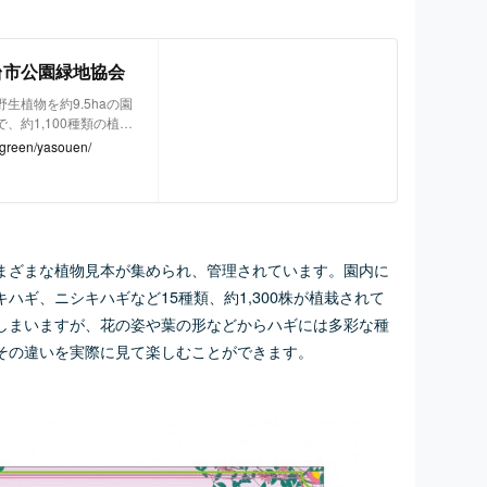
仙台市公園緑地協会
生植物を約9.5haの園
、約1,100種類の植物
まで環境別に植栽してい
p/green/yasouen/
植栽している区画などが
まざまな植物見本が集められ、管理されています。園内に
ハギ、ニシキハギなど15種類、約1,300株が植栽されて
しまいますが、花の姿や葉の形などからハギには多彩な種
その違いを実際に見て楽しむことができます。