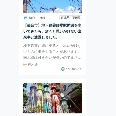
に航空自衛隊の機体が展示してある
のか」調べなおしてみました。 ち
なみにこの機体は「T-2超音速高等
宮城県・薬師堂
市町村・地域
練習機」といい、現在のブルーイン
【仙台市】地下鉄薬師堂駅周辺を歩
パルス（T-4）の前に実際に飛行し
いてみたら、次々と思いがけない出
ていた実機のよ
来事と遭遇しました。
地下鉄東西線に乗ると、思いがけな
いものに出会えることがあります。
南北線は付き合いが長いのでまさに
「移動の足」として使っていますが
椌木通
東西線は用事が無い限り決まって駅
Kousan222
でしか下りません。なので今回は
「薬師堂駅」で下車ののち「陸奥国
分寺薬師堂」方面へ行ってみるはず
でした。（日中は暑いのでもちろん
早朝です） この「陸奥国分寺薬師
堂」は、現存する仙台最古の木造建
築物の一つで、国指定の重要文化財