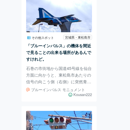
宮城県・東松島市
その他スポット
「ブルーインパルス」の機体を間近
で見ることの出来る場所があるんで
すけれど。
石巻の市街地から国道45号線を仙台
方面に向かうと、東松島市あたりの
信号の向こう側（右側）に突然青い
飛行機の機体が現れます。地元民に
ブルーインパルス モニュメント
とっては見慣れた風景なので大概の
Kousan222
車はあまり気にせず通り過ぎていき
ます。 しかしよく考えてみれば、
こんな至近距離に本物の飛行機があ
ること自体、もしかしたら凄い事な
のかな？と思いまして「「何故ここ