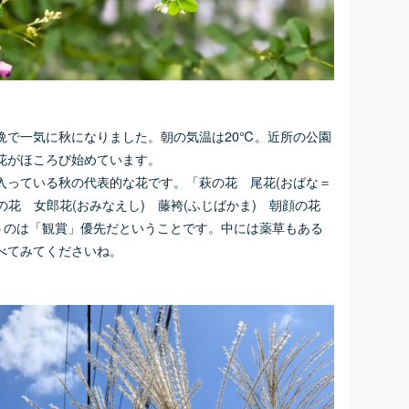
晩で一気に秋になりました。朝の気温は20℃。近所の公園
花がほころび始めています。
入っている秋の代表的な花です。「萩の花 尾花(おばな＝
の花 女郎花(おみなえし) 藤袴(ふじばかま) 朝顔の花
違うのは「観賞」優先だということです。中には薬草もある
べてみてくださいね。