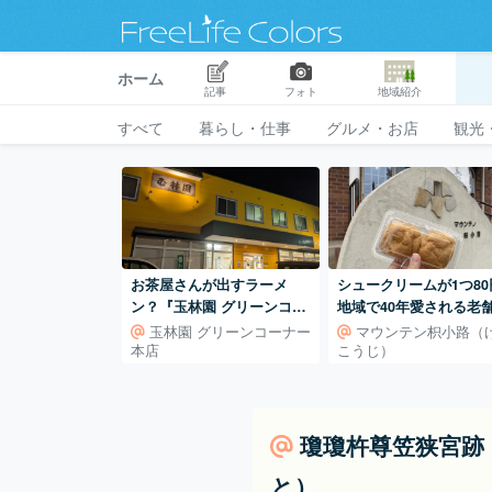
ホーム
記事
フォト
地域紹介
すべて
暮らし・仕事
グルメ・お店
観光
お茶屋さんが出すラーメ
シュークリームが1つ80
ン？『玉林園 グリーンコー
地域で40年愛される老
ナー本店』
菓子店の看板商品。
玉林園 グリーンコーナー
マウンテン枳小路（
本店
こうじ）
瓊瓊杵尊笠狭宮跡
と）