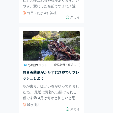
やぁ、変わった名前ですよね！近く
を通っていたはずなのに、この神社
竹屋（たかや）神社
の存在は知りませんでした。 酒造
スカイ
りの神である木花咲耶姫(このはな
のさくやひめ)は、別名「酒とけの
子の神」とも言われています。 一
夜で子を孕んだことから瓊瓊尊杵に
疑いをかけられてしまいます。そん
な疑いを晴らすために「日の御子な
ら、たとえ火に焼かれようと無事に
産めるはず」と言って、土で塗り固
鹿児島県・鹿児島市
その他スポット
めた無戸室に火を放った。そして燃
観音菩薩像がたたずむ渓谷でリフレ
え盛る部屋のなかで無事に出産した
ッシュしよう
という伝説が残されて
冬が去り、暖かい春がやってきまし
たね。 最近は薄着で出掛けられる
程です😆 4月は何かと忙しいと思い
ますが、 そんな時こそ「気持ちを
城水渓谷
切り替えられる」 「リフレッシュ
スカイ