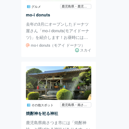
「ソプラノ歌手・西岡亜有今さん、
鹿児島県・鹿児島市
グルメ
ピアノ・野村侑未さん」がコンサー
mo-i donuts
トを開いており、多くのお客さんを
去年の3月にオープンしたドーナツ
魅了してい
屋さん「mo-i donuts(モアイドーナ
ツ)」を紹介します！お昼時には売
り切れてしまうほど人気なので、自
mo-i donuts（モアイ ドーナツ）
分も買えて嬉しかったです😊 北海
スカイ
道産の小麦をブレンドしており、無
添加のショートニングで揚げている
ので脂っこくなく、女性でも食べや
すいように作られています。 種類
も沢山あって、期間限定のドーナツ
も販売されます。最新情報はInstagr
amをチェックして見てください✨
一つ一つ手の込んだ可愛いドーナツ
鹿児島県・南さつま市
その他スポット
は写真映え間違いなし！味も美味し
焼酎神を祀る神社
いので何個でもイケちゃいます😋
鹿児島県南さつま市には「焼酎神
社」と呼ばれる神社があります。い