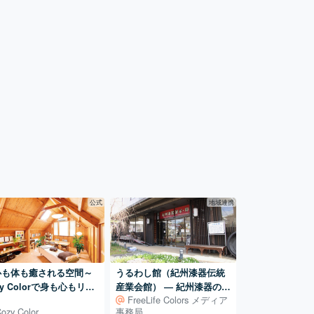
公式
地域連携
心も体も癒される空間～
うるわし館（紀州漆器伝統
zy Colorで身も心もリフ
産業会館） ― 紀州漆器の展
FreeLife Colors メディア
ッシュ
示・体験・販売を担う産地
ozy Color
事務局