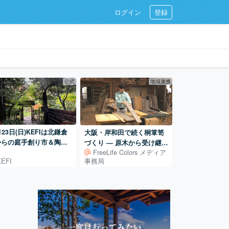
ログイン
登録
公式
地域連携
月23日(日)KEFIは北鎌倉
大阪・岸和田で続く桐箪笥
からの庭手創り市＆陶器
づくり ― 原木から受け継ぐ
FreeLife Colors メディア
に出店！
田中家具製作所の仕事
KEFI
事務局