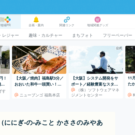
地域PR
企画・案内
関連リンク
地域関連グッズ
・レジャー
趣味・カルチャー
まちフォト
フリーペーパー
公式
公式
11
【大阪／焼肉】福島駅3分／
円！
【大阪】システム開発をサ
た
おおいた和牛一頭買い！お
舗洋
ポート／経験豊富なスタッ
（株）ソフトウェアマネ
市
おいた和牛専門焼肉店。
フが対応いたします！
げす
ニューブンゴ 福島本店
ジメントセンター
（ににぎ‐の‐みこと かささのみやあ