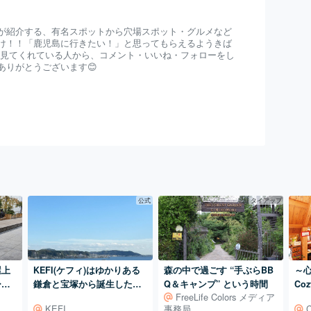
が紹介する、有名スポットから穴場スポット・グルメなど
け！！「鹿児島に行きたい！」と思ってもらえるようきば
を見てくれている人から、コメント・いいね・フォローをし
ありがとうございます😊
公式
タイアップ
KEFI(ケフィ)はゆかりある
屋上
森の中で過ごす “手ぶらBB
～
鎌倉と宝塚から誕生したハ
ひろ
Q＆キャンプ” という時間
Co
FreeLife Colors メディア
ンドメイドブランド
レ
KEFI
事務局
C