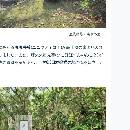
鹿児島県・南さつま市
にあたる
(ニニギノミコト)が高千穂の峯より天降
瓊瓊杵尊
りました。また、彦火火出見尊(ひこほほずみのみこと)が
先の遺跡を留めるべく、
の碑を建立した
神話日本発祥の地