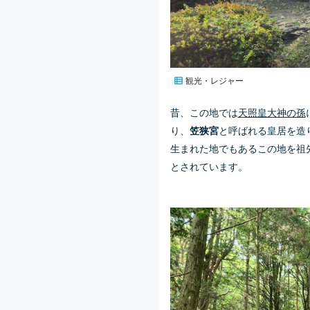
観光・レジャー
昔、この地では
天照皇大神の孫
り、
と呼ばれる皇居を造
笠狭宮
生まれた地でもあるこの地を祖
とされています。