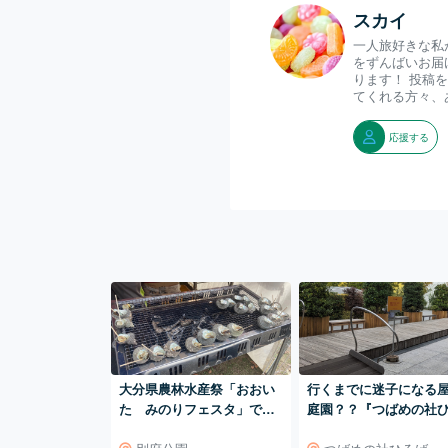
スカイ
一人旅好きな私
をずんばいお届
ります！ 投稿
てくれる方々、
応援する
大分県農林水産祭「おおい
行くまでに迷子になる
た みのりフェスタ」で大
庭園？？『つばめの社
分県のおいしいものを食べ
ば』