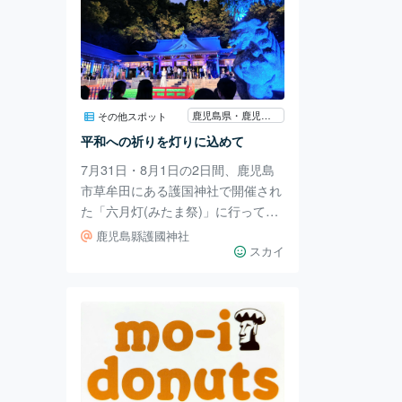
鹿児島県・鹿児島市
その他スポット
平和への祈りを灯りに込めて
7月31日・8月1日の2日間、鹿児島
市草牟田にある護国神社で開催され
た「六月灯(みたま祭)」に行ってき
ました！ 昨年は私情で行けなかっ
鹿児島縣護國神社
たので、今年は2年分楽しんできち
スカイ
ゃいました😁✨ 改めて平和への祈り
を捧げる機会にしてほしいという願
いからライトスポット企画を開催し
たそうで、様々な色に照らされる本
殿・森はとても幻想的でした。 そ
して31日には「プロヴァイオリニス
ト・アシェル今用さん」、1日には