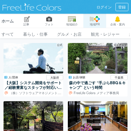
ログイン
登録
ホーム
記事
フォト
地域紹介
地域PR
企画・案内
すべて
暮らし・仕事
グルメ・お店
観光・レジャー
公式
タイアップ
人/団体
お店/体験
大阪府
千葉県
【大阪】システム開発をサポート
森の中で過ごす “手ぶらBBQ＆キ
／経験豊富なスタッフが対応いた
ャンプ” という時間
します！
（株）ソフトウェアマネジメントセンター
FreeLife Colors メディア事務局
公式
地域連携