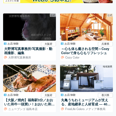
公式
公式
お店/体験
お店/体験
大阪府
兵庫県
大野博写真事務所/写真撮影・動
～心も体も癒される空間～Cozy
画撮影、編集
Colorで身も心もリフレッシュ
大野博写真事務所
Cozy Color
公式
地域連携
お店/体験
お店/体験
大阪府
香川県
【大阪／焼肉】福島駅3分／おお
丸亀うちわミュージアムが支え
いた和牛一頭買い！おおいた和牛
る、産地継承と人材育成 ― 400
専門焼肉店。
年続く地場産業を、次の世代へ
ニューブンゴ 福島本店
FreeLife Colors メディア事務局