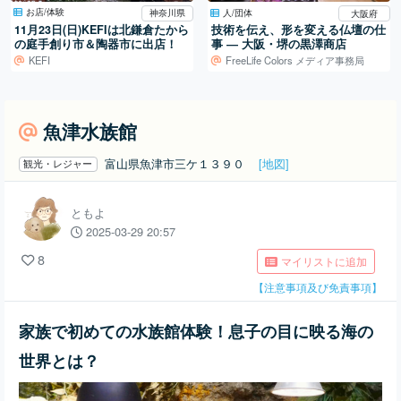
お店/体験
人/団体
神奈川県
大阪府
11月23日(日)KEFIは北鎌倉たから
技術を伝え、形を変える仏壇の仕
の庭手創り市＆陶器市に出店！
事 ― 大阪・堺の黒澤商店
KEFI
FreeLife Colors メディア事務局
魚津水族館
富山県魚津市三ケ１３９０
[地図]
観光・レジャー
ともよ
2025-03-29 20:57
8
マイリストに追加
【注意事項及び免責事項】
家族で初めての水族館体験！息子の目に映る海の
世界とは？