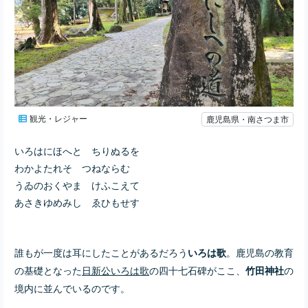
観光・レジャー
鹿児島県・南さつま市
いろはにほへと ちりぬるを
わかよたれそ つねならむ
うゐのおくやま けふこえて
あさきゆめみし ゑひもせす
誰もが一度は耳にしたことがあるだろう
。鹿児島の教育
いろは歌
の基礎となった
日新公いろは歌
の四十七石碑がここ、
の
竹田神社
境内に並んでいるのです。