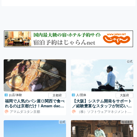
公式
お店/体験
人/団体
京都府
大阪府
福岡で人気のパン屋🍞関西で食べ
【大阪】システム開発をサポート
れるのは京都だけ！Amam dacot
／経験豊富なスタッフが対応いた
an Kyoto🥐
します！
アマムダコタン京都
（株）ソフトウェアマネジメントセンター
公式
地域連携