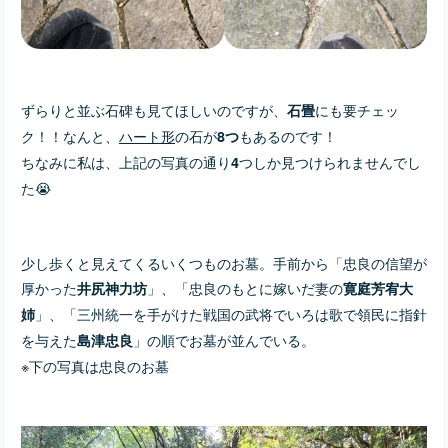
ずらりと並ぶ石碑も見てほしいのですが、
にも要チェッ
石畳
ク！！なんと、
ハート形
の石が
もあるのです！
8つ
ちなみに私は、上記の写真の通り
つしか見つけられませんでし
4
た😭
少し歩くと見えてくるいくつものお墓。
手前から「忠良の信望が
厚かった
」、「忠良のもとに嫁いだ妻の
井尻神力坊
寛庭芳宥大
」、「三州統一を手がけた戦国の武将でいろは歌で領民に指針
姉
を与えた
」の順でお墓が並んでいる。
島津忠良
※下の写真は忠良のお墓