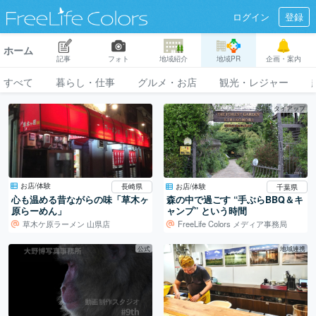
ログイン
登録
ホーム
記事
フォト
地域紹介
地域PR
企画・案内
すべて
暮らし・仕事
グルメ・お店
観光・レジャー
タイアップ
お店/体験
お店/体験
長崎県
千葉県
心も温める昔ながらの味「草木ヶ
森の中で過ごす “手ぶらBBQ＆キ
原らーめん」
ャンプ” という時間
草木ケ原ラーメン 山県店
FreeLife Colors メディア事務局
公式
地域連携