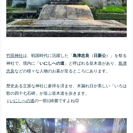
竹田神社
は、戦国時代に活躍した「
（
）」を祭る
島津忠良
日新公
神社で、境内に「
」と呼ばれる並木道があり、
島津
いにしへの道
忠良
などの様々な人物のお墓が至るところに
あります。
歴史ある立派な神社に参拝を済ませ、木漏れ日が美しい「いろは
歌の四十七石碑」が並ぶ並木道を歩きます。
↓
いにしへの道
の一部((綺麗ですよね😊