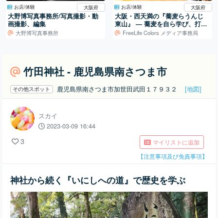
お店/体験
お店/体験
大阪府
大阪府
大野博写真事務所/写真撮影・動
大阪・西天満の『蕎麦らうんじ
画撮影、編集
東山』 ― 蕎麦を自ら学び、打ち
続ける日常
大野博写真事務所
FreeLife Colors メディア事務局
竹田神社 - 鹿児島県南さつま市
鹿児島県南さつま市加世田武田１７９３２
[地図]
その他スポット
スカイ
2023-03-09 16:44
3
マイリストに追加
【注意事項及び免責事項】
神社から続く『いにしへの道』で歴史を学ぶ