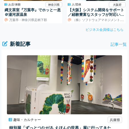
お店/体験
人/団体
神奈川県
大阪府
縄文茶室『万葉亭』でホッと一息
【大阪】システム開発をサポート
＠湯河原温泉
／経験豊富なスタッフが対応いた
します！
万葉亭 - 神奈川県足柄下郡
（株）ソフトウェアマネジメントセンター
ビジネス会員様はこちら
新着記事
記事一覧
趣味・カルチャー
兵庫県
特別展「ずっとつながる えほんの世界」展に行ってきた