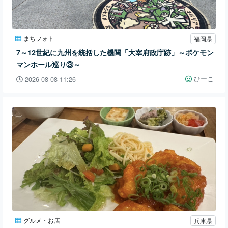
まちフォト
福岡県
7～12世紀に九州を統括した機関「大宰府政庁跡」～ポケモン
マンホール巡り③～
ひーこ
2026-08-08 11:26
グルメ・お店
兵庫県