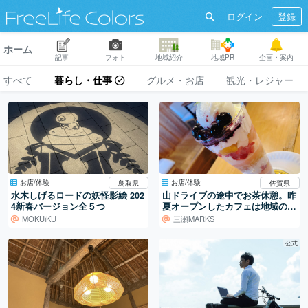
ログイン
登録
ホーム
記事
フォト
地域紹介
地域PR
企画・案内
すべて
グルメ・お店
観光・レジャー
暮らし・仕事
お店/体験
お店/体験
鳥取県
佐賀県
水木しげるロードの妖怪影絵 202
山ドライブの途中でお茶休憩。昨
4新春バージョン全５つ
夏オープンしたカフェは地域の憩
いの場に。
MOKUiKU
三瀬MARKS
公式