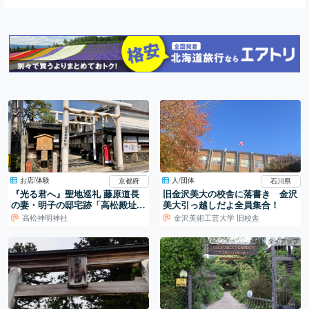
お店/体験
人/団体
京都府
石川県
『光る君へ』聖地巡礼 藤原道長
旧金沢美大の校舎に落書き 金沢
の妻・明子の邸宅跡「高松殿址
美大引っ越しだよ全員集合！
碑」
高松神明神社
金沢美術工芸大学 旧校舎
タイアップ