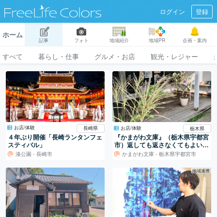
ログイン
登録
ホーム
記事
フォト
地域紹介
地域PR
企画・案内
すべて
暮らし・仕事
グルメ・お店
観光・レジャー
お店/体験
お店/体験
長崎県
栃木県
４年ぶり開催「長崎ランタンフェ
『かまがわ文庫』（栃木県宇都宮
スティバル」
市）返しても返さなくてもよい図
書館・・・
湊公園 - 長崎市
かまがわ文庫 - 栃木県宇都宮市
地域連携