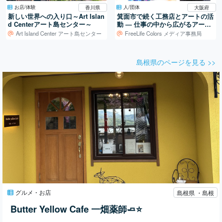
お店/体験
人/団体
香川県
大阪府
新しい世界への入り口～Art Islan
箕面市で続く工務店とアートの活
d Centerアート島センター～
動 ― 仕事の中から広がるアート
制作
Art Island Center アート島センター
FreeLife Colors メディア事務局
島根県のページを見る >>
グルメ・お店
島根県 ・島根
Butter Yellow Cafe 一畑薬師🧈⭐️