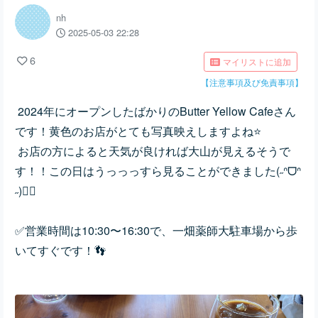
nh
2025-05-03 22:28
6
マイリストに追加
【注意事項及び免責事項】
2024年にオープンしたばかりのButter Yellow Cafeさん
です！黄色のお店がとても写真映えしますよね⭐️
お店の方によると天気が良ければ大山が見えるそうで
す！！この日はうっっっすら見ることができました(˶ᐢᗜᐢ
˶)👍🏻
✅営業時間は10:30〜16:30で、一畑薬師大駐車場から歩
いてすぐです！👣