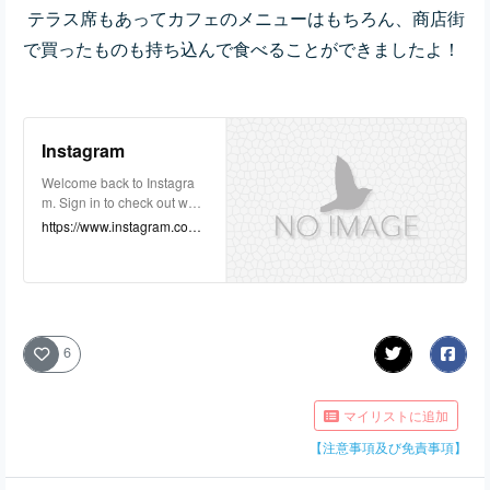
テラス席もあってカフェのメニューはもちろん、商店街
で買ったものも持ち込んで食べることができましたよ！
Instagram
Welcome back to Instagra
m. Sign in to check out what
your friends, family & intere
https://www.instagram.com/
sts have been capturing & s
butter_yellow_cafe/
haring around the world.
6
マイリストに追加
【注意事項及び免責事項】