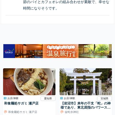
節のパイとカフェオレの組み合わせが素敵で、幸せな
時間になりそうです。
お店/体験
お店/体験
愛知県
宮城県
和食麺処サガミ 瀬戸店
【岩沼市】来年の干支「蛇」の神
様であり、東北屈指のパワースポ
ット「金蛇水神社（かなへびすい
和食麺処サガミ 瀬戸店
金蛇水神社