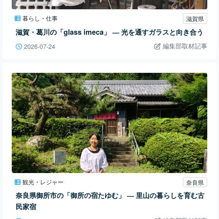
暮らし・仕事
滋賀県
滋賀・葛川の「glass imeca」 ― 光を通すガラスと向き合う
編集部取材記事
2026-07-24
観光・レジャー
奈良県
奈良県御所市の「御所の宿たゆむ」 ― 里山の暮らしを育む古
民家宿