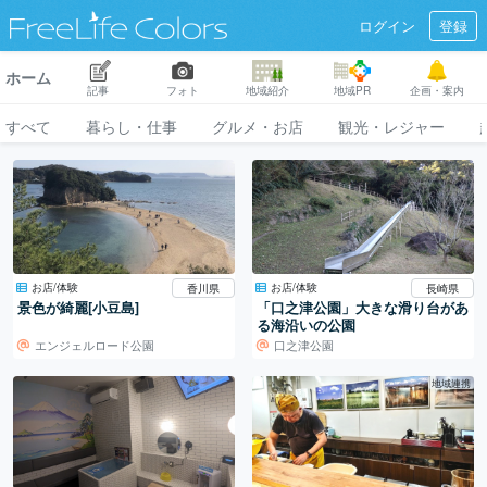
ログイン
登録
ホーム
記事
フォト
地域紹介
地域PR
企画・案内
すべて
暮らし・仕事
グルメ・お店
観光・レジャー
お店/体験
お店/体験
香川県
長崎県
景色が綺麗[小豆島]
「口之津公園」大きな滑り台があ
る海沿いの公園
エンジェルロード公園
口之津公園
地域連携