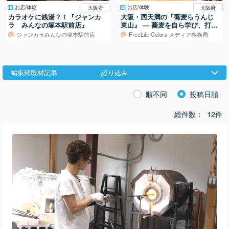
お店/体験
お店/体験
大阪府
大阪府
カラオケに銭湯？！『ジャンカ
大阪・西天満の『蕎麦らうんじ
ラ みんなの塚本駅前店』
東山』 ― 蕎麦を自ら学び、打ち
続ける日常
ジャンカラみんなの塚本駅前店
FreeLife Colors メディア事務局
編集部取材記事
絞り込み
順不同
投稿日順
総件数：
12件